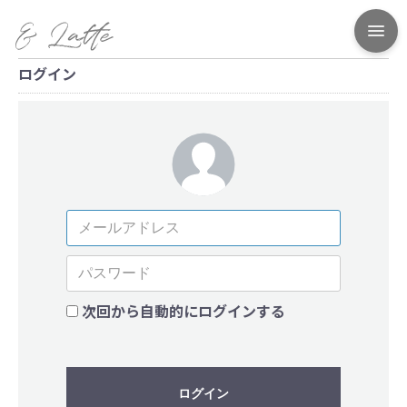
ログイン
次回から自動的にログインする
ログイン